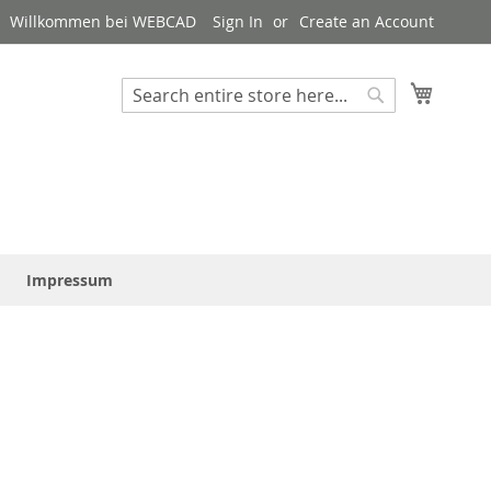
Willkommen bei WEBCAD
Sign In
Create an Account
My Cart
Suchen
Suchen
Impressum